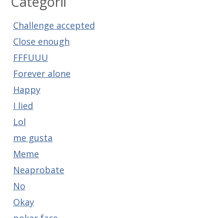
Categorii
Challenge accepted
Close enough
FFFUUU
Forever alone
Happy
I lied
Lol
me gusta
Meme
Neaprobate
No
Okay
poker face